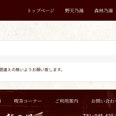
トップページ
野天乃湯
森林乃湯
お間違えの無いようお願い致します。
喫茶コーナー
お問い合わ
ご利用案内
湯
TEL: 045-421