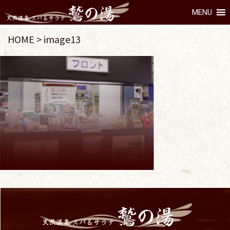
MENU
HOME
>
image13